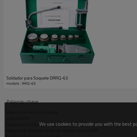
Soldador para Soquete DRRQ-63
modelo : RRQ-63
Palavras-chave
Máquina de fusão de soquete
máquina PPR
We use cookies to provide you with the best pos
máquina de solda PPR
Máquina de solda por fusão de soquete de tubo PPR
Soldador de Fusão de Soquete