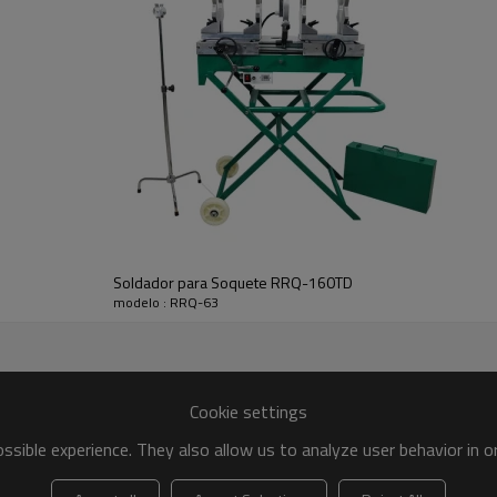
Incluindo
1. Placa de aquecimento com rev
2. Dois tipos de suporte removív
3. Um conjunto de chaves dedicad
Soldador para Soquete RRQ-160TD
modelo : RRQ-63
4. Controlador eletrônico de tem
5. Cabo com isolamento térmico 
Cookie settings
6. Soquetes com revestimento ade
fusão.
sible experience. They also allow us to analyze user behavior in 
7. Existe um defletor térmico ent