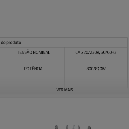
 do produto
TENSÃO NOMINAL
CA 220/230V, 50/60HZ
POTÊNCIA
800/870W
VER MAIS
MATERIAL APLICÁVEL
PP-R, PE, PP, PB, PVDF
PCS/CAIXA
2
PESO/CAIXA
16,5KG