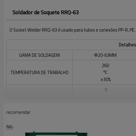
Soldador de Soquete RRQ-63
O Socket Welder RRQ-63 é usado para tubos e conexões PP-R, PE.
Detalhes
GAMA DE SOLDAGEM
Φ20-63MM
260
TEMPERATURA DE TRABALHO
℃
±30%
-5
℃
TEMPERATURA AMBIENTE
~ 45
recomendar
℃
PESO LÍQUIDO
1,8KG
TAMANHO DA CAIXA
460x265x265MM