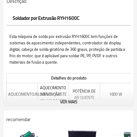
Descrição
Soldador por Extrusão RYH1600C
Esta máquina de solda por extrusão RYH1600C tem funções de
sistemas de aquecimento independentes, controlador de display
digital, cabeça de solda giratória de 360 graus, proteção de partida a
frio do motor, que é aplicável para soldar PE, PP, PVDF e outros
materiais de fusão a quente.
Detalhes do produto
AQUECIMENTO
POTÊNCIA DE
AQUECIMENTO/ALIMENTAÇÃO
DUPLO / HASTE
1600 W
AR QUENTE
DE SOLDAGEM
VER MAIS
POTÊNCIA DE
POTÊNCIA DO
AQUECIMENTO
recomendar
800W
MOTOR DE
1300 W
DA HASTE DE
CONDUÇÃO
SOLDAGEM