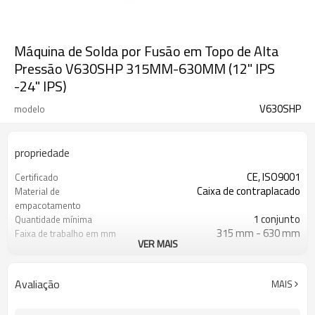
Máquina de Solda por Fusão em Topo de Alta
Pressão V630SHP 315MM-630MM (12" IPS
-24" IPS)
V630SHP
modelo
propriedade
CE, ISO9001
Certificado
Caixa de contraplacado
Material de
empacotamento
1 conjunto
Quantidade mínima
315 mm - 630 mm
Faixa de trabalho em mm
VER MAIS
IPS de 12" a 24"
Faixa de trabalho em
polegadas
0 - 180Bar
Faixa de pressão de
Avaliação
MAIS
trabalho
ISO21307, DVS2207/1, ASTM F2620
Padrão de soldagem HDPE