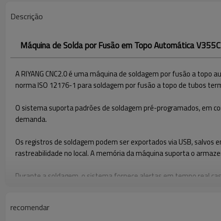
Descrição
Máquina de Solda por Fusão em Topo Automática V35
A RIYANG CNC2.0 é uma máquina de soldagem por fusão a topo auto
norma ISO 12176-1 para soldagem por fusão a topo de tubos term
O sistema suporta padrões de soldagem pré-programados, em conf
demanda.
Os registros de soldagem podem ser exportados via USB, salvos e
rastreabilidade no local. A memória da máquina suporta o armaz
Durante a soldagem, o sistema fornece alertas em tempo real cas
imediatas e maximizando a integridade da solda.
recomendar
Os parâmetros de soldagem podem ser adaptados a materiais de t