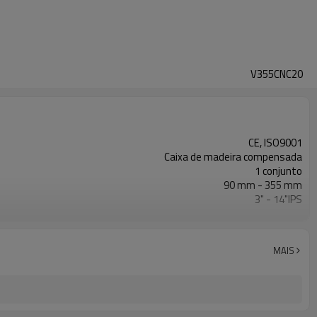
V355CNC20
CE, ISO9001
Caixa de madeira compensada
1 conjunto
90 mm - 355 mm
3" - 14"IPS
0 - 80 Bar
ISO21307, DVS2207 etc
Automático
MAIS