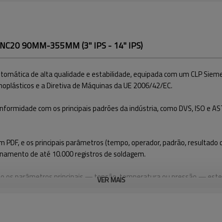
5CNC20 90MM-355MM (3" IPS - 14" IPS)
mática de alta qualidade e estabilidade, equipada com um CLP Siemens.
oplásticos e a Diretiva de Máquinas da UE 2006/42/EC.
ormidade com os principais padrões da indústria, como DVS, ISO e A
m PDF, e os principais parâmetros (tempo, operador, padrão, resultad
enamento de até 10.000 registros de soldagem.
o os parâmetros principais — tensão, temperatura ou pressão — esteja
VER MAIS
ubos específicos e condições ambientais, aumentando a flexibilidade 