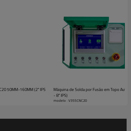
NC20 50MM-160MM (2" IPS
Máquina de Solda por Fusão em Topo Auto
- 8" IPS)
modelo : V355CNC20
a
ficado que aumenta a eficiência do operador e minimiza erros.
os por luzes indicadoras de status, permitindo o