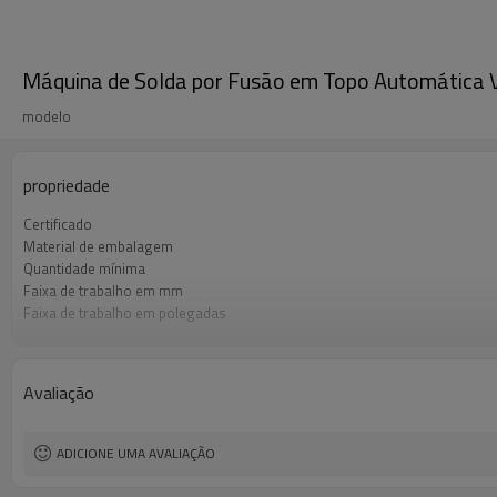
Máquina de Solda por Fusão em Topo Automática
modelo
propriedade
Certificado
Material de embalagem
Quantidade mínima
Faixa de trabalho em mm
Faixa de trabalho em polegadas
Faixa de pressão de trabalho
Padrão de soldagem de HDPE aplicado
Tipo de operação
Avaliação
ADICIONE UMA AVALIAÇÃO