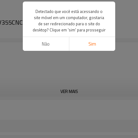
Detectado que você está acessando o
site móvel em um computador, gostaria
 V355CNC20 90MM-355MM (3" IPS - 14" IPS)
de ser redirecionado para o site do
desktop? Clique em 'sim' para prosseguir
Não
Sim
VER MAIS