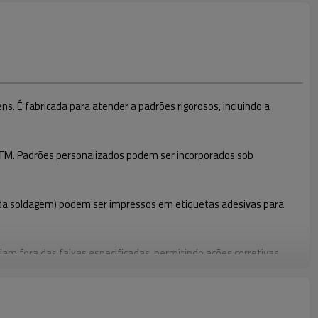
 É fabricada para atender a padrões rigorosos, incluindo a
STM. Padrões personalizados podem ser incorporados sob
o da soldagem) podem ser impressos em etiquetas adesivas para
m fora das faixas especificadas, permitindo ações corretivas
e garantindo resultados de soldagem ideais em diversas