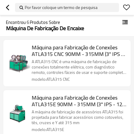
Por favor coloque um termo de pesquisa
Encontrou
6
Produtos Sobre
Máquina De Fabricação De Encaixe
Máquina para Fabricação de Conexões
ATLA315 CNC 90MM - 315MM (3" IPS -
12" IPS)
A ATLA315 CNC é uma máquina de fabricação de
conexões totalmente elétrica, com diagnóstico
remoto, controles fáceis de usar e suporte completo
para cotovelos, tês e yes de até 315 mm.
modelo:ATLA315 CNC
Máquina para Fabricação de Conexões
ATLA315E 90MM - 315MM (3" IPS - 12"
IPS)
A máquina de fabricação de acessórios ATLA315 foi
projetada para fabricar acessórios como cotovelos,
tês, cruzes e Y até 315 mm
modelo:ATLA315E