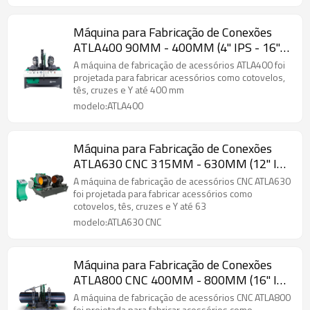
Máquina para Fabricação de Conexões
ATLA400 90MM - 400MM (4" IPS - 16"
IPS)
A máquina de fabricação de acessórios ATLA400 foi
projetada para fabricar acessórios como cotovelos,
tês, cruzes e Y até 400 mm
modelo:ATLA400
Máquina para Fabricação de Conexões
ATLA630 CNC 315MM - 630MM (12" IPS
- 24" IPS)
A máquina de fabricação de acessórios CNC ATLA630
foi projetada para fabricar acessórios como
cotovelos, tês, cruzes e Y até 63
modelo:ATLA630 CNC
Máquina para Fabricação de Conexões
ATLA800 CNC 400MM - 800MM (16" IPS
- 32" IPS)
A máquina de fabricação de acessórios CNC ATLA800
foi projetada para fabricar acessórios como