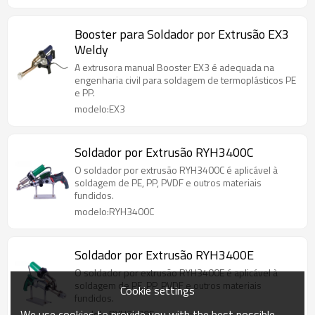
Booster para Soldador por Extrusão EX3
Weldy
A extrusora manual Booster EX3 é adequada na
engenharia civil para soldagem de termoplásticos PE
e PP.
modelo:EX3
Soldador por Extrusão RYH3400C
O soldador por extrusão RYH3400C é aplicável à
soldagem de PE, PP, PVDF e outros materiais
fundidos.
modelo:RYH3400C
Soldador por Extrusão RYH3400E
O soldador por extrusão RYH3400E é aplicável à
soldagem de PE, PP, PVDF e outros materiais
Cookie settings
fundidos.
We use cookies to provide you with the best possible
modelo:RYH3400E