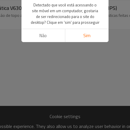
Detectado que você está acessando o
mática V630CNC20 315MM-630MM (12" IPS - 24" IPS)
site móvel em um computador, gostaria
ão de topo adequada para soldagem de tubos e conexões plásticas feitas
de ser redirecionado para o site do
desktop? Clique em 'sim' para prosseguir
Não
Sim
Cookie settings
sible experience. They also allow us to analyze user behavior in 