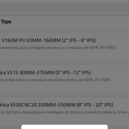
 Topo
l V160M PII 50MM-160MM (2" IPS - 6" IPS)
manômetro, para soldagem de tubos e conexões de HDPE, PP, PVDF.
lica V315 90MM-315MM (3" IPS -12" IPS)
a soldar tubos e conexões de plástico feitos de HDPE, PP, PVDF.
ática V500CNC20 200MM-500MM (8" IPS - 20" IPS)
ão de topo adequada para soldagem de tubos e conexões plásticas feitas