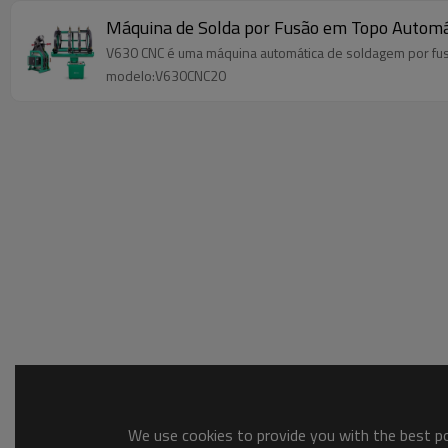
Máquina de Solda por Fusão em Topo Auto
V630 CNC é uma máquina automática de soldagem por fus
modelo:V630CNC20
We use cookies to provide you with the best pos