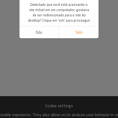
Detectado que você está acessando o
site móvel em um computador, gostaria
de ser redirecionado para o site do
desktop? Clique em 'sim' para prosseguir
Não
Sim
Cookie settings
sible experience. They also allow us to analyze user behavior in 