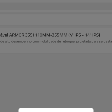
cável ARMOR 355i 110MM-355MM (4" IPS - 14" IPS)
de alto desempenho com mobilidade de reboque, projetada para se destac